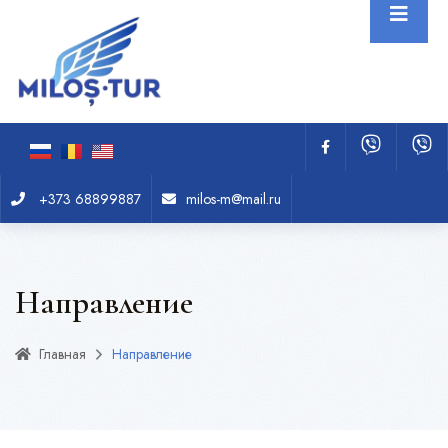
+373 68899887
milos-m@mail.ru
Направление
Главная
Направление