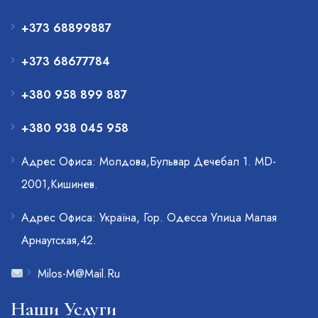
+373 68899887
+373 68677784
+380 958 899 887
+380 938 045 958
Адрес Офиса: Молдова,Бульвар Дечебал 1. MD-
2001,Кишинев.
Адрес Офиса: Украïна, Гор. Одесса Улица Малая
Арнаутская,42.
Milos-M@Mail.Ru
Наши Услуги